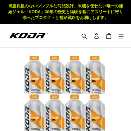
コ
胃腸負担のないシンプルな商品設計、果糖を使わない唯一の補
ン
給ジェル「KODA」30年の歴史と経験を基にアスリートに寄り
テ
添ったプロダクトと補給戦略をお届けします。
ン
ツ
に
検索
ログイン
カート
ス
キ
ッ
プ
す
る