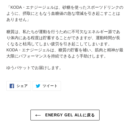
「KODA・エナジージェルは、砂糖を使ったスポーツドリンクの
ように、摂取にともなう血糖値の急な増減を引き起こすことは
ありません」
糖質は、私たちが運動を行うために不可欠なエネルギー源であ
り体内にある程度は貯蓄することができますが、運動時間が長
くなると枯渇してしまい疲労を引き起こしてしまいます。
KODA・エナジージェルは、糖質の貯蓄を補い、筋肉と精神が最
大限にパフォーマンスを持続できるよう手助けします。
ゆうパケットでお届けします。
FACEBOOK
TWITTER
シェア
ツイート
で
に
シ
投
ェ
稿
ア
す
す
る
る
ENERGY GEL ALLに戻る