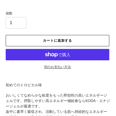
価
格
個数
カートに追加する
別のお支払い方法
カ
ー
初めてのトロピカル味
ト
に
おいしくてなめらかな粘度をもった即効性の高いエネルギージ
商
ェルです。摂取しやすい高エネルギー補給食ならKODA・エナジ
品
ージェルが最適です。
を
血中に素早く吸収され、活動している筋へ持続的なエネルギー
追