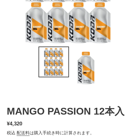
MANGO PASSION 12本入
通
¥4,320
常
税込
配送料
は購入手続き時に計算されます。