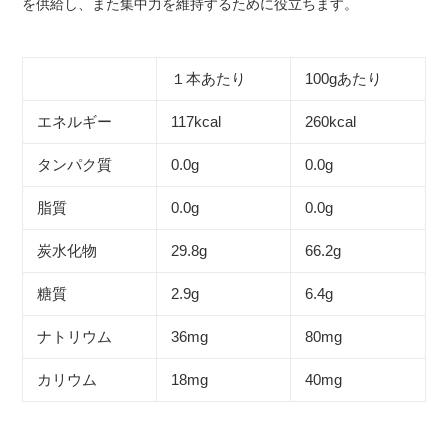
を供給し、また集中力を維持するために役立ちます。
加
す
る
１本あたり
100gあたり
エネルギー
117kcal
260kcal
タンパク質
0.0g
0.0g
脂質
0.0g
0.0g
炭水化物
29.8g
66.2g
糖質
2.9g
6.4g
ナトリウム
36mg
80mg
カリウム
18mg
40mg