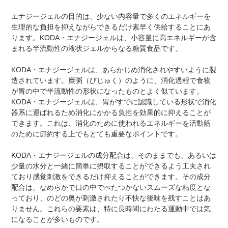
エナジージェルの目的は、少ない内容量で多くのエネルギーを
生理的な負担を抑えながらできるだけ素早く供給することにあ
ります。KODA・エナジージェルは、小容量に高エネルギーが含
まれる半流動性の液状ジェルからなる糖質食品です。
KODA・エナジージェルは、あらかじめ消化されやすいように製
造されています。糜粥（びじゅく）のように、消化過程で食物
が胃の中で半流動性の形状になったものとよく似ています。
KODA・エナジージェルは、胃がすでに認識している形状で消化
器系に運ばれるため消化にかかる負担を効果的に抑えることが
できます。これは、消化のために使われるエネルギーを活動筋
のために節約する上でもとても重要なポイントです。
KODA・エナジージェルの成分配合は、そのままでも、あるいは
少量の水分と一緒に簡単に摂取することができるよう工夫され
ており感覚刺激をできるだけ抑えることができます。その成分
配合は、なめらかで口の中でべたつかないスムーズな粘度とな
っており、のどの奥が刺激されたり不快な後味を残すことはあ
りません。これらの要素は、特に長時間にわたる運動中では気
になることが多いものです。