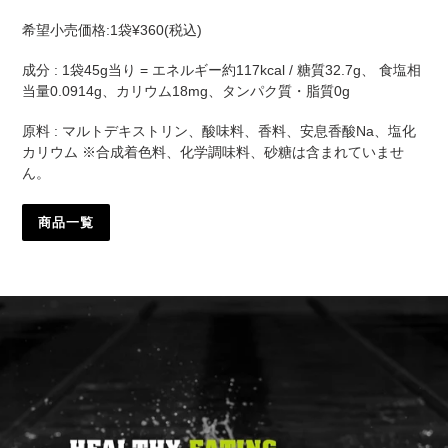
希望小売価格:1袋¥360(税込)
成分 : 1袋45g当り = エネルギー約117kcal / 糖質32.7g、 食塩相
当量0.0914g、カリウム18mg、タンパク質・脂質0g
原料 : マルトデキストリン、酸味料、香料、安息香酸Na、塩化
カリウム ※合成着色料、化学調味料、砂糖は含まれていませ
ん。
商品一覧