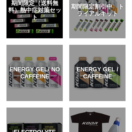
期間限定（送料無
期間限定割引中 ト
料）熱中症対策セッ
ライアルキット
ト
ENERGY GEL/ NO
ENERGY GEL /
CAFFEINE
CAFFEINE