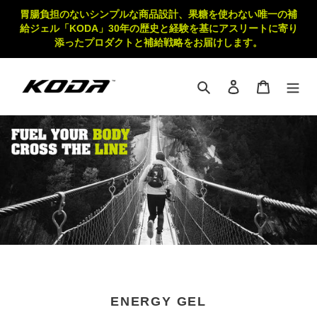
コ
胃腸負担のないシンプルな商品設計、果糖を使わない唯一の補
ン
給ジェル「KODA」30年の歴史と経験を基にアスリートに寄り
テ
添ったプロダクトと補給戦略をお届けします。
ン
ツ
に
検索
ログイン
カート
ス
キ
ッ
プ
す
る
ENERGY GEL