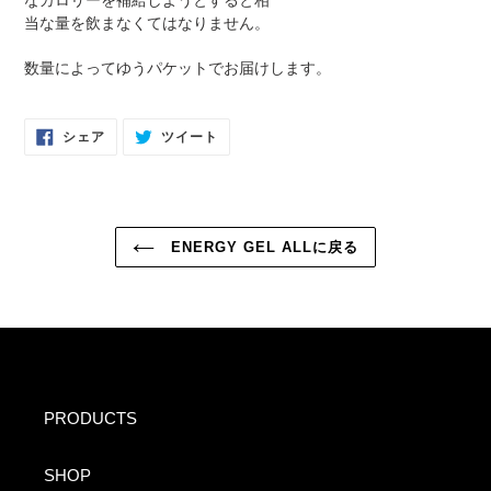
なカロリーを補給しようとすると相
当な量を飲まなくてはなりません。
数量によってゆうパケットでお届けします。
FACEBOOK
TWITTER
シェア
ツイート
で
に
シ
投
ェ
稿
ア
す
す
る
る
ENERGY GEL ALLに戻る
PRODUCTS
SHOP