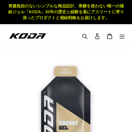
コ
胃腸負担のないシンプルな商品設計、果糖を使わない唯一の補
ン
給ジェル「KODA」30年の歴史と経験を基にアスリートに寄り
テ
添ったプロダクトと補給戦略をお届けします。
ン
ツ
に
検索
ログイン
カート
ス
キ
ッ
プ
す
る