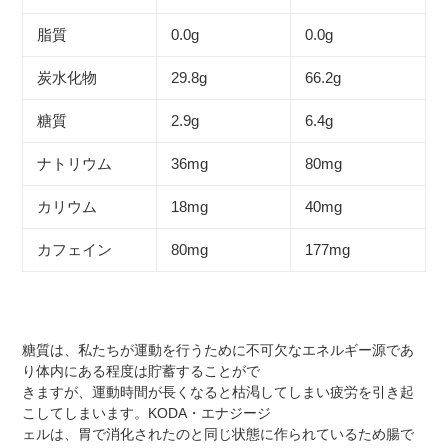
脂質
0.0g
0.0g
炭水化物
29.8g
66.2g
糖質
2.9g
6.4g
ナトリウム
36mg
80mg
カリウム
18mg
40mg
カフェイン
80mg
177mg
糖質は、私たちが運動を行うために不可欠なエネルギー源であ
り体内にある程度は貯蓄することがで
きますが、運動時間が長くなると枯渇してしまい疲労を引き起
こしてしまいます。KODA・エナジージ
ェルは、胃で消化されたのと同じ状態に作られているため腸で