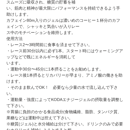
スムーズに吸収され、糖質の貯蓄を補
い、筋肉と精神が最大限にパフォーマンスを持続できるよう手
助けします。
カフェイン80m入りのジェルは濃いめのコーヒー１杯分のカフ
ェインで、シャッキと気合いが入りレー
ス中のモチベーションを維持します。
使用方法
・レース2〜3時間前に食事を済ませて下さい。
・レース前30分以内に必ず1本。スタート時にはウォーミングア
ップなどで既にエネルギーを消耗して
います。
・運動中30分〜45分に1本摂ることをお勧めします。
・レース後1本摂るとリカバリーが早まり、アミノ酸の働きを助
けます。
・そのまま飲んでOK！ 必要なら少量の水で流し込んで下さ
い。
・運動量・強度によってKODAエナジージェルの摂取量を調整し
て下さい。
※胃腸に負担のかかる食品成分(食物繊維、脂肪、タンパク質、
果糖など)は運動中は控えて下さい。
※糖質(ジェル)と水分補給は分けて下さい。ドリンクのみで必要