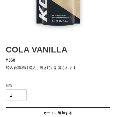
COLA VANILLA
通
¥360
常
税込
配送料
は購入手続き時に計算されます。
価
格
個数
カートに追加する