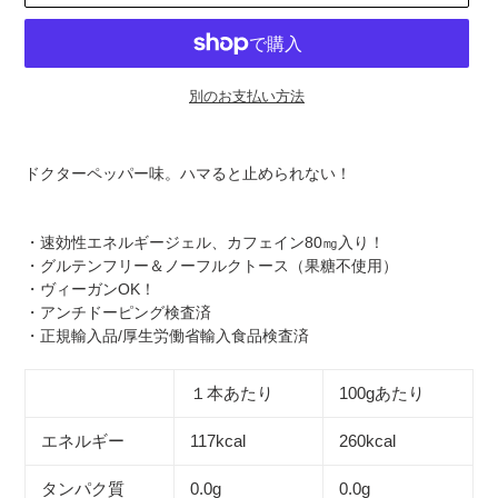
別のお支払い方法
カ
ー
ドクターペッパー味。ハマると止められない！
ト
に
商
・速効性エネルギージェル、カフェイン80㎎入り！
品
・グルテンフリー＆ノーフルクトース（果糖不使用）
を
・ヴィーガンOK！
追
・アンチドーピング検査済
加
・正規輸入品/厚生労働省輸入食品検査済
す
る
１本あたり
100gあたり
エネルギー
117kcal
260kcal
タンパク質
0.0g
0.0g