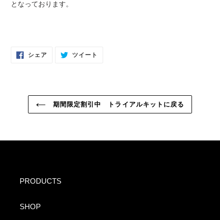
す
となっております。
る
FACEBOOK
TWITTER
シェア
ツイート
で
に
シ
投
ェ
稿
ア
す
す
る
る
期間限定割引中 トライアルキットに戻る
PRODUCTS
SHOP