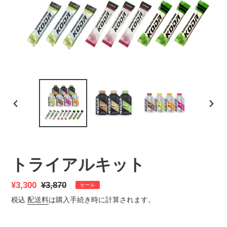
前
次
の
の
ス
ス
ラ
ラ
イ
イ
トライアルキット
ド
ド
販
¥3,300
通
¥3,870
セール
売
常
税込
配送料
は購入手続き時に計算されます。
価
価
格
格