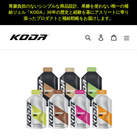
コ
胃腸負担のないシンプルな商品設計、果糖を使わない唯一の補
ン
給ジェル「KODA」30年の歴史と経験を基にアスリートに寄り
テ
添ったプロダクトと補給戦略をお届けします。
ン
ツ
に
検索
ログイン
カート
ス
キ
ッ
プ
す
る